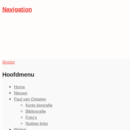
Navigation
Paul van Ostaijengenootschap
'Ik ben geboren. Dit moet worden aangenomen.'
Home
Hoofdmenu
Home
Nieuws
Paul van Ostaijen
Korte biografie
Bibliografie
Foto’s
Nuttige links
Winkel